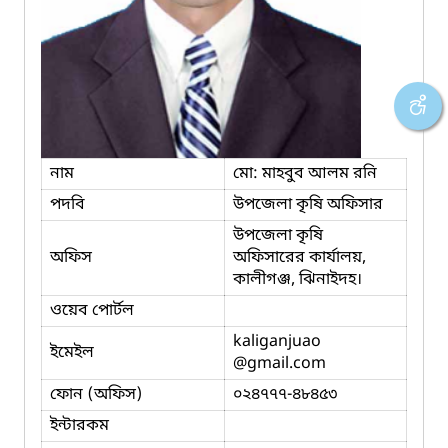
নাম
মো: মাহবুব আলম রনি
পদবি
উপজেলা কৃষি অফিসার
উপজেলা কৃষি
অফিস
অফিসারের কার্যালয়,
কালীগঞ্জ, ঝিনাইদহ।
ওয়েব পোর্টল
kaliganjuao
ইমেইল
@gmail.com
ফোন (অফিস)
০২৪৭৭৭-৪৮৪৫৩
ইন্টারকম