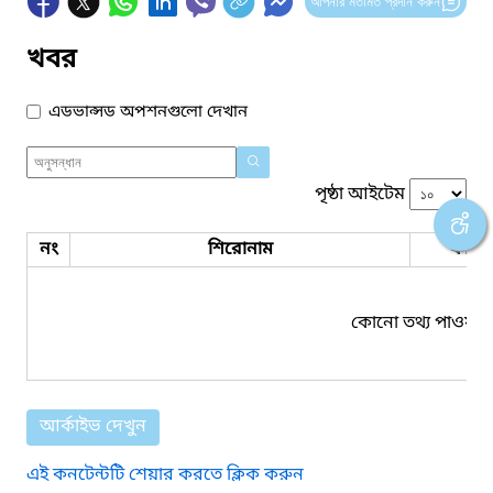
আপনার মতামত প্রদান করুন
খবর
এডভান্সড অপশনগুলো দেখান
পৃষ্ঠা আইটেম
নং
শিরোনাম
ফাইল
কোনো তথ্য পাওয়া য
আর্কাইভ দেখুন
এই কনটেন্টটি শেয়ার করতে ক্লিক করুন