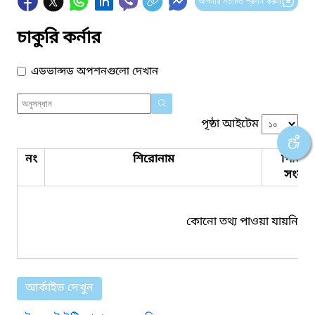
আপনার মতামত প্রদান করুন
চাকুরি কর্নার
এডভান্সড অপশনগুলো দেখান
পৃষ্ঠা আইটেম
নং
শিরোনাম
পিডিএ
সংযুক্ত
কোনো তথ্য পাওয়া যায়নি।
আর্কাইভ দেখুন